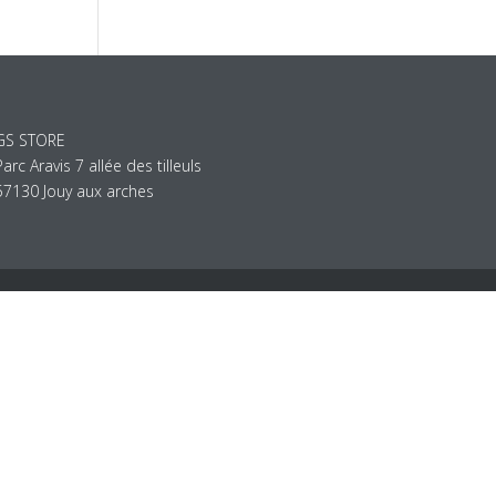
GS STORE
Parc Aravis 7 allée des tilleuls
57130 Jouy aux arches