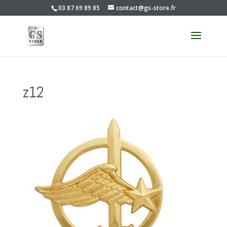
03 87 69 89 85
contact@gs-store.fr
z12