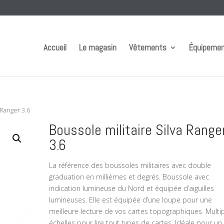
Accueil
Le magasin
Vêtements
Équipeme
 Ranger 3.6
Boussole militaire Silva Range
3.6
La référence des boussoles militaires avec double
graduation en millièmes et degrés. Boussole avec
indication lumineuse du Nord et équipée d’aiguilles
lumineuses. Elle est équipée d’une loupe pour une
meilleure lecture de vos cartes topographiques. Multi
échelles pour lire tout types de cartes. Idéale pour un