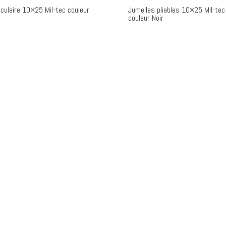
culaire 10×25 Mil-tec couleur
Jumelles pliables 10×25 Mil-tec
couleur Noir