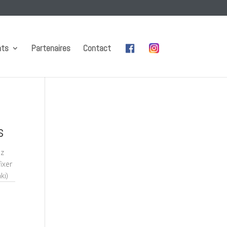
nts
Partenaires
Contact
s
ez
ixer
ki)