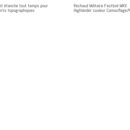
et étanche tout temps pour
Rechaud Militaire Fastboil MKII
orts topographiques
Highlander couleur Camouflage/N