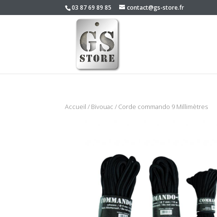
03 87 69 89 85
contact@gs-store.fr
Accueil
/
Bivouac
/ Corde commando 9 Millimètres