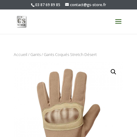
03 87 69 89 85
contact@gs-store.fr
Accueil
/
Gants
/ Gants Coqués Stretch Désert