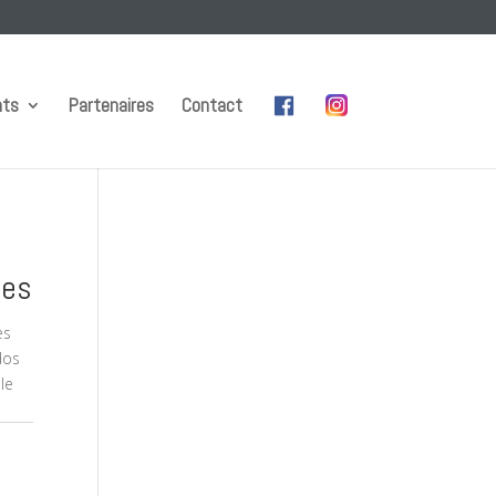
nts
Partenaires
Contact
res
es
dos
le