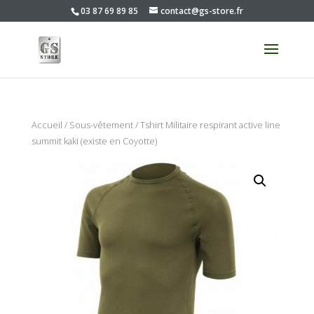
03 87 69 89 85
contact@gs-store.fr
Accueil
/
Sous-vêtement
/ Tshirt Militaire respirant active line
summit kaki (existe en Coyotte)