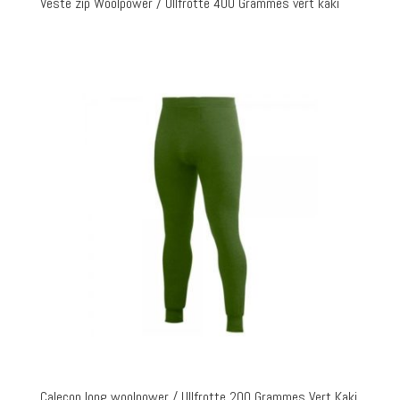
Veste zip Woolpower / Ullfrotte 400 Grammes vert kaki
Calecon long woolpower / Ullfrotte 200 Grammes Vert Kaki