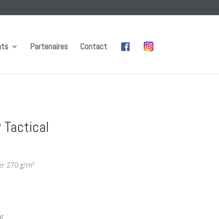
nts
Partenaires
Contact
 Tactical
er 270 g/m²
at