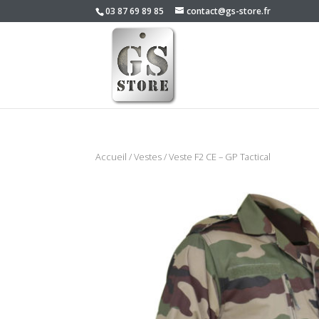
03 87 69 89 85
contact@gs-store.fr
Accueil
/
Vestes
/ Veste F2 CE – GP Tactical