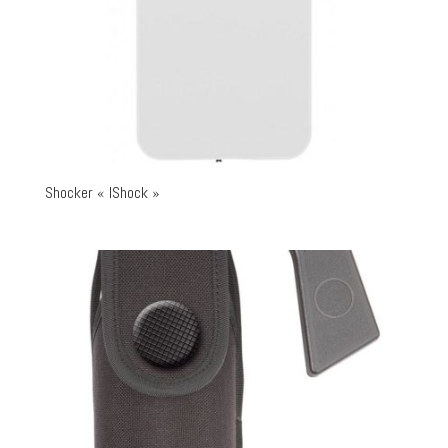
Shocker « IShock »