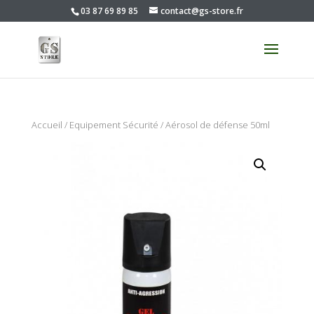
03 87 69 89 85
contact@gs-store.fr
Accueil
/
Equipement Sécurité
/ Aérosol de défense 50ml