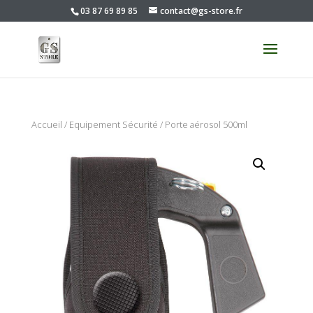
03 87 69 89 85
contact@gs-store.fr
Accueil
/
Equipement Sécurité
/ Porte aérosol 500ml