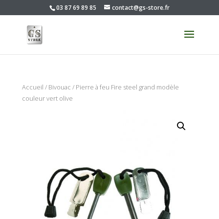
03 87 69 89 85
contact@gs-store.fr
Accueil
/
Bivouac
/ Pierre à feu Fire steel grand modèle
couleur vert olive