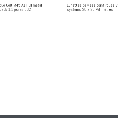
ique Colt M45 A1 Full métal
Lunettes de visée point rouge S
back 1.1 joules CO2
systems 20 x 30 Millimètres