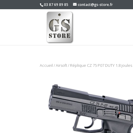
03 87 69 89 85
contact@gs-store.fr
Accueil
/
Airsoft
/ Réplique CZ 75 P07 DUTY 1.8 joule