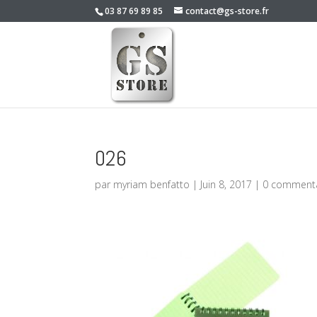
03 87 69 89 85
contact@gs-store.fr
026
par
myriam benfatto
|
Juin 8, 2017
|
0 commenta