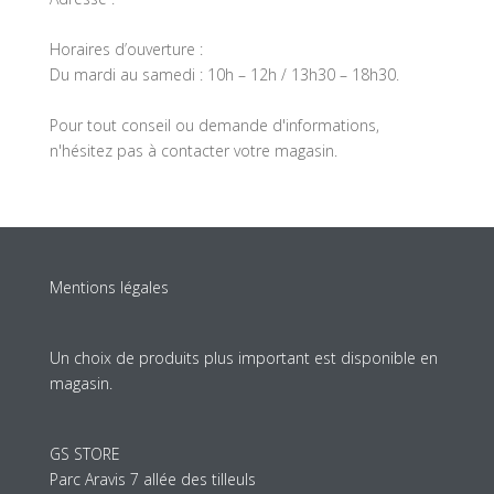
Horaires d’ouverture :
Du mardi au samedi : 10h – 12h / 13h30 – 18h30.
Pour tout conseil ou demande d'informations,
n'hésitez pas à contacter votre magasin.
Mentions légales
Un choix de produits plus important est disponible en
magasin.
GS STORE
Parc Aravis 7 allée des tilleuls