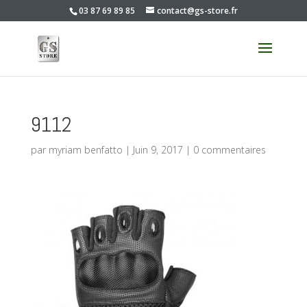
03 87 69 89 85
contact@gs-store.fr
9112
par
myriam benfatto
|
Juin 9, 2017
|
0 commentaires