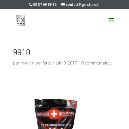
03 87 69 89 85
contact@gs-store.fr
9910
par
myriam benfatto
|
Juin 9, 2017
|
0 commentaires