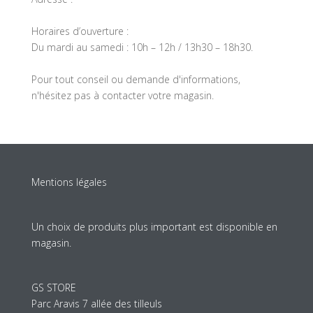
Horaires d’ouverture :
Du mardi au samedi : 10h – 12h / 13h30 – 18h30.
Pour tout conseil ou demande d'informations,
n'hésitez pas à contacter votre magasin.
Mentions légales
Un choix de produits plus important est disponible en
magasin.
GS STORE
Parc Aravis 7 allée des tilleuls