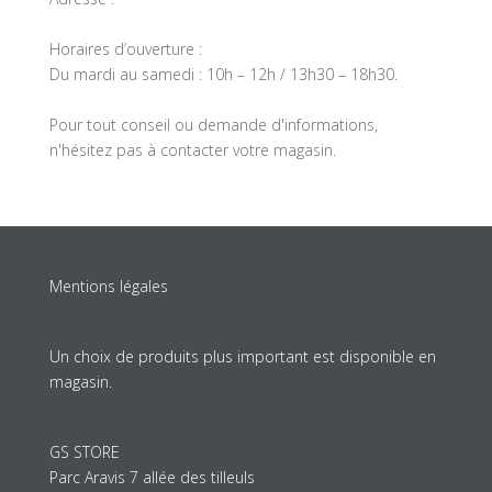
Horaires d’ouverture :
Du mardi au samedi : 10h – 12h / 13h30 – 18h30.
Pour tout conseil ou demande d'informations,
n'hésitez pas à contacter votre magasin.
Mentions légales
Un choix de produits plus important est disponible en
magasin.
GS STORE
Parc Aravis 7 allée des tilleuls