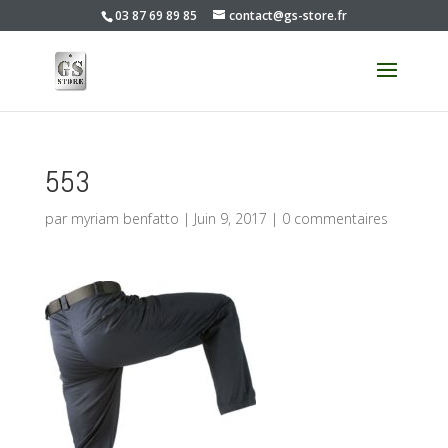
03 87 69 89 85
contact@gs-store.fr
553
par
myriam benfatto
|
Juin 9, 2017
|
0 commentaires