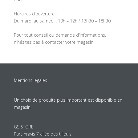
Horaires d’ouverture :
Du mardi au samedi : 10h – 12h / 13h30 – 18h30.
Pour tout conseil ou demande d'informations,
n'hésitez pas à contacter votre magasin.
Mentions légales
Un choix de produits plus important est disponible en
magasin.
GS STORE
Parc Aravis 7 allée des tilleuls