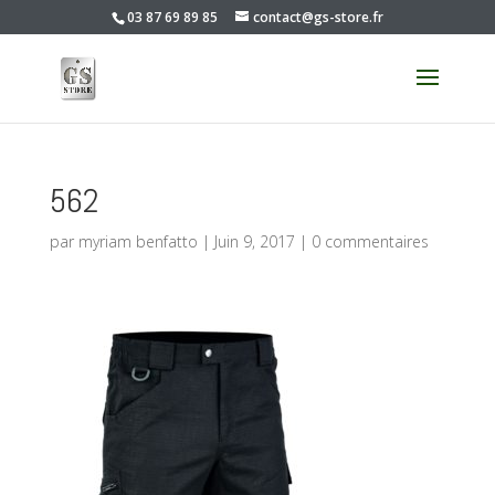
03 87 69 89 85
contact@gs-store.fr
562
par
myriam benfatto
|
Juin 9, 2017
|
0 commentaires