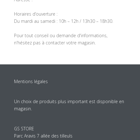
Horaires d’ouverture :
Du mardi au samedi : 10h – 12h / 13h30 – 18h30.
Pour tout conseil ou demande d'informations,
n'hésitez pas à contacter votre magasin.
Mentions légales
Un choix de produits plus important est disponible en
magasin.
GS STORE
Parc Aravis 7 allée des tilleuls