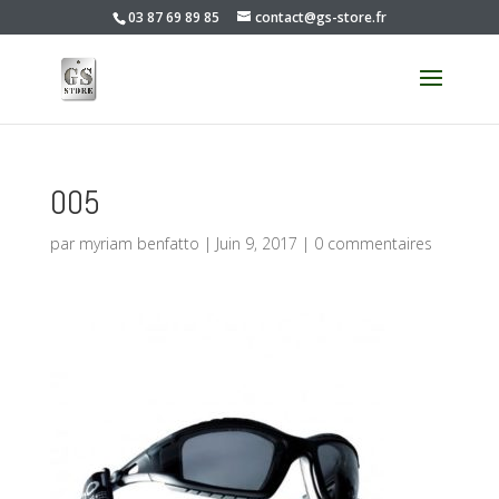
03 87 69 89 85
contact@gs-store.fr
005
par
myriam benfatto
|
Juin 9, 2017
|
0 commentaires