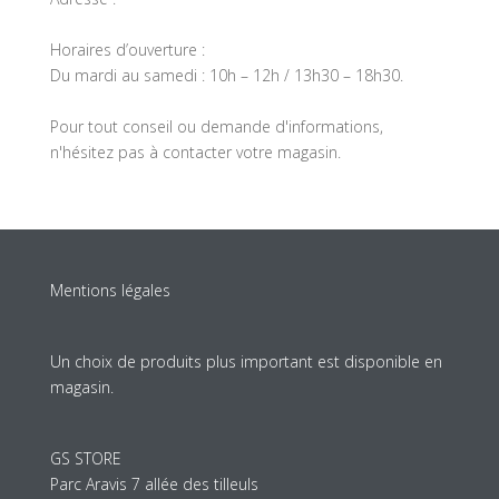
Horaires d’ouverture :
Du mardi au samedi : 10h – 12h / 13h30 – 18h30.
Pour tout conseil ou demande d'informations,
n'hésitez pas à contacter votre magasin.
Mentions légales
Un choix de produits plus important est disponible en
magasin.
GS STORE
Parc Aravis 7 allée des tilleuls